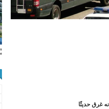
au
e…
ه غرق حديثًا