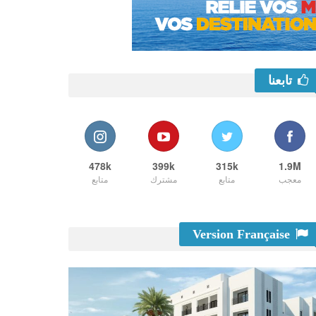
تابعنا
478k
399k
315k
1.9M
معجب
متابع
مشترك
متابع
Version Française