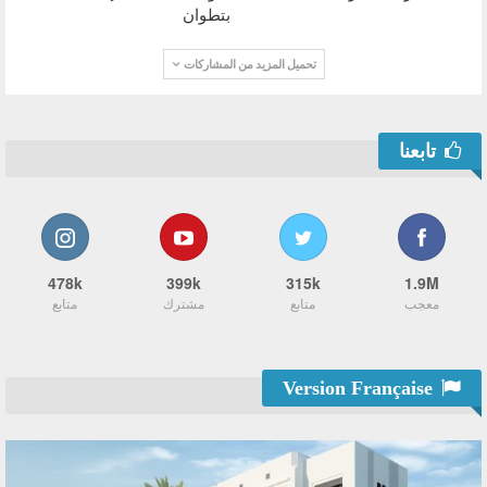
بتطوان
تحميل المزيد من المشاركات
تابعنا
478k
399k
315k
1.9M
معجب
متابع
مشترك
متابع
Version Française