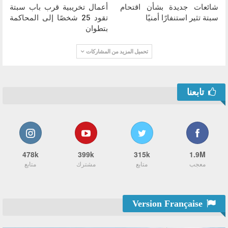
شائعات جديدة بشأن اقتحام
أعمال تخريبية قرب باب سبتة
سبتة تثير استنفارًا أمنيًا
تقود 25 شخصًا إلى المحاكمة
بتطوان
تحميل المزيد من المشاركات
تابعنا
478k
399k
315k
1.9M
معجب
متابع
مشترك
متابع
Version Française