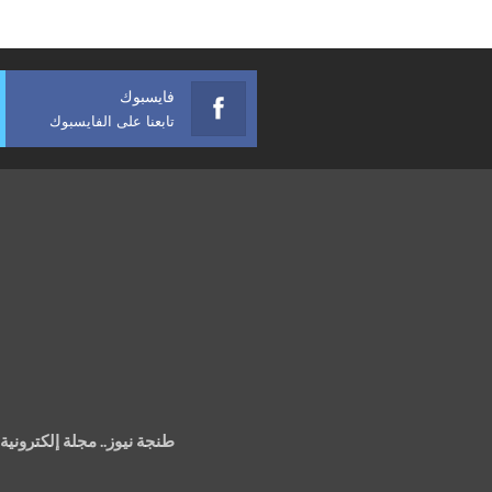
فايسبوك
تابعنا على الفايسبوك
طنجة نيوز.. مجلة إلكتروني