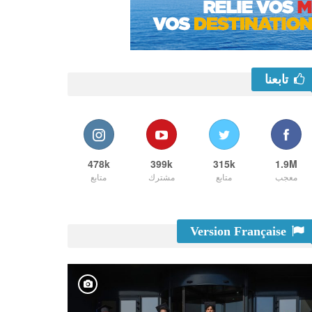
تابعنا
478k
399k
315k
1.9M
معجب
متابع
مشترك
متابع
Version Française