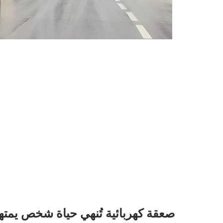
صعقة كهربائية تُنهي حياة شخص يمته