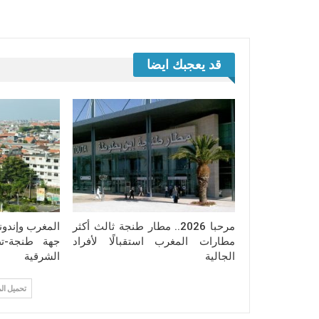
قد يعجبك ايضا
مرحبا 2026.. مطار طنجة ثالث أكثر
المغرب وإندون
مطارات المغرب استقبالًا لأفراد
جهة طنجة-تط
الجالية
الشرقية
تحميل ال