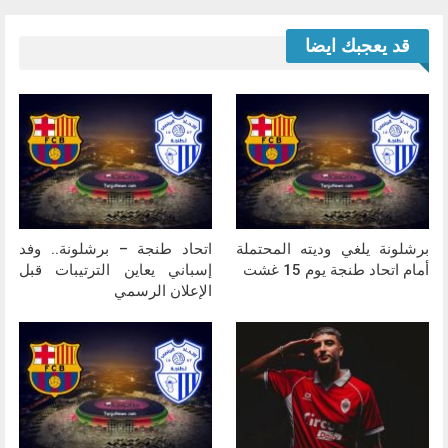
قد يعجبك ايضا
برشلونة يلغي وديته المحتملة
اتحاد طنجة – برشلونة.. وفد
أمام اتحاد طنجة يوم 15 غشت
إسباني يعاين الترتيبات قبل
الإعلان الرسمي