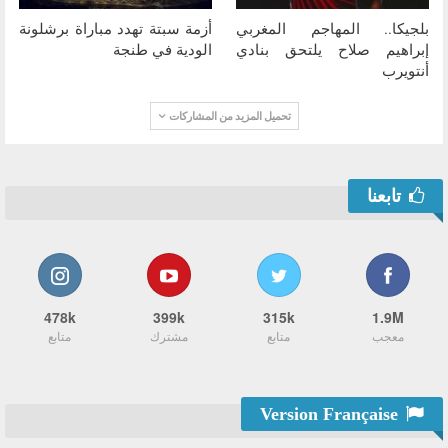
بلجيكا.. المهاجم المغربي
أزمة سبتة تهدد مباراة برشلونة
إبراهيم صلاح يلتحق بنادي
الودية في طنجة
أنتويرب
تحميل المزيد من المشاركات
تابعنا
478k
399k
315k
1.9M
معجب
متابع
مشترك
متابع
Version Française