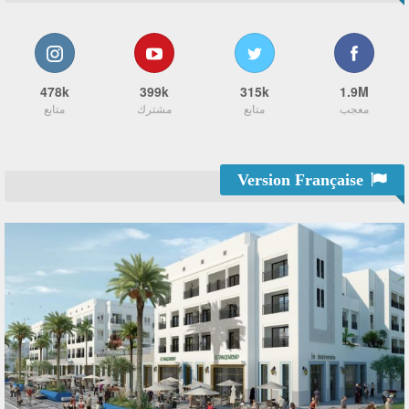
478k
399k
315k
1.9M
معجب
متابع
مشترك
متابع
Version Française