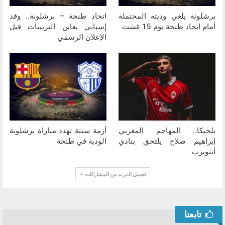
برشلونة يلغي وديته المحتملة
اتحاد طنجة – برشلونة.. وفد
أمام اتحاد طنجة يوم 15 غشت
إسباني يعاين الترتيبات قبل
الإعلان الرسمي
بلجيكا.. المهاجم المغربي
أزمة سبتة تهدد مباراة برشلونة
إبراهيم صلاح يلتحق بنادي
الودية في طنجة
أنتويرب
تحميل المزيد من المشاركات
تابعنا