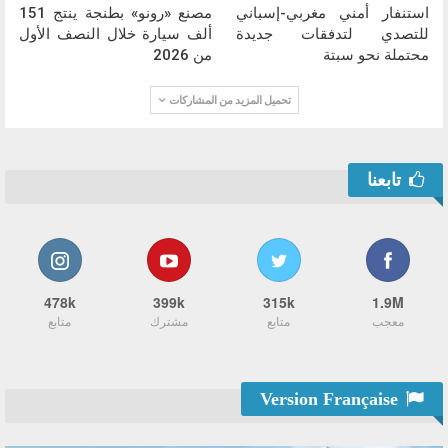
استنفار أمني مغربي-إسباني
مصنع «رونو» بطنجة ينتج 151
للتصدي لتدفقات جديدة
ألف سيارة خلال النصف الأول
محتملة نحو سبتة
من 2026
تحميل المزيد من المشاركات
تابعنا
478k
399k
315k
1.9M
معجب
متابع
مشترك
متابع
Version Française