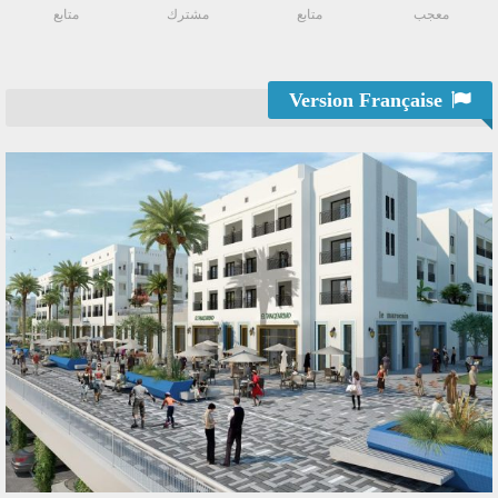
معجب
متابع
مشترك
متابع
Version Française