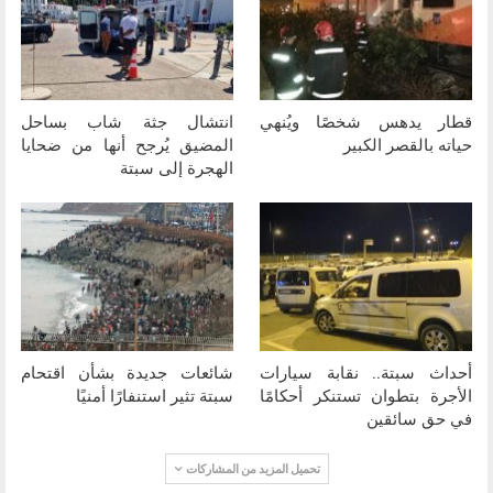
قطار يدهس شخصًا ويُنهي
انتشال جثة شاب بساحل
حياته بالقصر الكبير
المضيق يُرجح أنها من ضحايا
الهجرة إلى سبتة
أحداث سبتة.. نقابة سيارات
شائعات جديدة بشأن اقتحام
الأجرة بتطوان تستنكر أحكامًا
سبتة تثير استنفارًا أمنيًا
في حق سائقين
تحميل المزيد من المشاركات