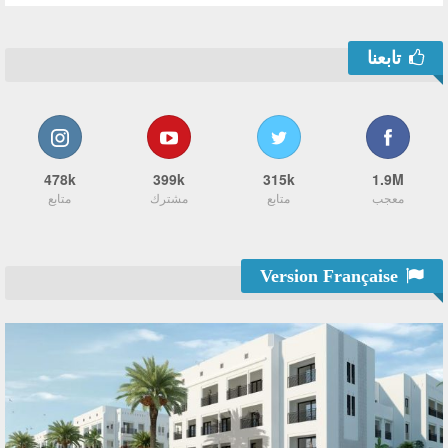
تابعنا
478k
399k
315k
1.9M
معجب
متابع
مشترك
متابع
Version Française