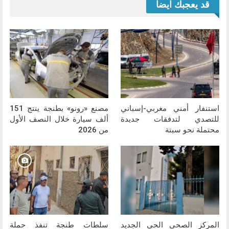
قد يعجبك ايضا
استنفار أمني مغربي-إسباني
مصنع «رونو» بطنجة ينتج 151
للتصدي لتدفقات جديدة
ألف سيارة خلال النصف الأول
محتملة نحو سبتة
من 2026
المركز الصحي الحي الجديد
سلطات طنجة تنفذ حملة