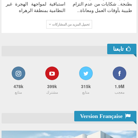
بطنجة.. شكايات من عدم التزام
استباقية لمواجهة الهجرة غير
طبيبة بأوقات العمل ومعاناة…
النظامية بمنطقة الرهراه
تحميل المزيد من المشاركات
تابعنا
478k
399k
315k
1.9M
معجب
متابع
مشترك
متابع
Version Française