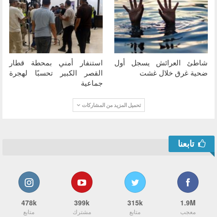
شاطئ العرائش يسجل أول
استنفار أمني بمحطة قطار
ضحية غرق خلال غشت
القصر الكبير تحسبًا لهجرة
جماعية
تحميل المزيد من المشاركات
تابعنا
478k
399k
315k
1.9M
معجب
متابع
مشترك
متابع