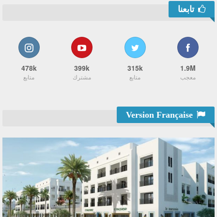
تابعنا
478k
399k
315k
1.9M
معجب
متابع
مشترك
متابع
Version Française