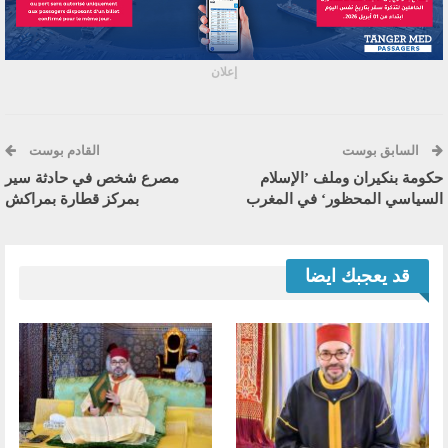
إعلان
السابق بوست
القادم بوست
حكومة بنكيران وملف ’الإسلام
مصرع شخص في حادثة سير
السياسي المحظور‘ في المغرب
بمركز قطارة بمراكش
قد يعجبك ايضا