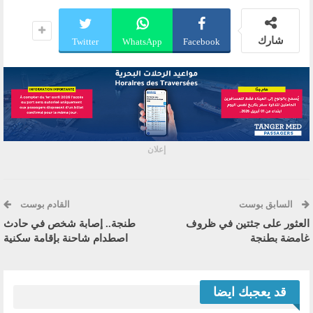
شارك
Twitter
WhatsApp
Facebook
إعلان
السابق بوست
القادم بوست
العثور على جثتين في ظروف
طنجة.. إصابة شخص في حادث
غامضة بطنجة
اصطدام شاحنة بإقامة سكنية
قد يعجبك ايضا