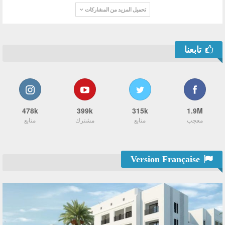
تحميل المزيد من المشاركات
تابعنا
478k
399k
315k
1.9M
معجب
متابع
مشترك
متابع
Version Française