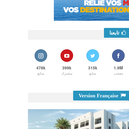
تابعنا
478k
399k
315k
1.9M
معجب
متابع
مشترك
متابع
Version Française