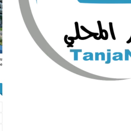
au
e…