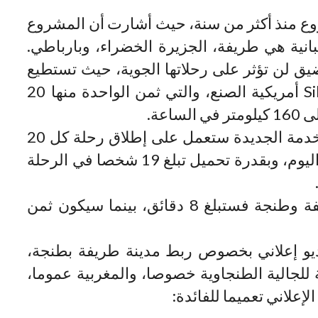
ع منذ أكثر من سنة، حيث أشارت أن المشروع
نية هي طريفة، الجزيرة الخضراء، وبارباطي.
ق لن تؤثر على رحلاتها الجوية، حيث تستطيع
طائرات الهلكويتر من نوع Sikorsky S-92 أمريكية الصنع، والتي ثمن الواحدة منها 20
اعة.
مصادر إعلامية إسبانية ذكرت أن هذه الخدمة الجديدة ستعمل على إطلاق رحلة كل 20
دقيقة تقريبا، بمعدل عمل 12 ساعة في اليوم، وبقدرة تحميل تبلغ 19 شخصا في الرحلة
وبالنسبة لمدة الرحلة الرابطة بين طريفة وطنجة فستبلغ 8 دقائق، بينما سيكون ثمن
يو إعلاني بخصوص ربط مدينة طريفة بطنجة،
 للجالية الطنجاوية خصوصا، والمغربية عموما،
إعلاني تعميما للفائدة: