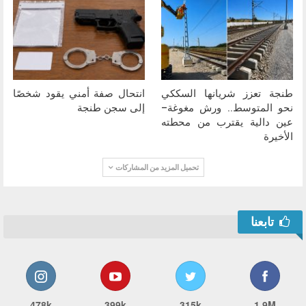
طنجة تعزز شريانها السككي
انتحال صفة أمني يقود شخصًا
نحو المتوسط.. ورش مغوغة–
إلى سجن طنجة
عين دالية يقترب من محطته
الأخيرة
تحميل المزيد من المشاركات
تابعنا
478k
399k
315k
1.9M