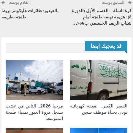
السابق بوست
القادم بوست
كرة السلة – القسم الأول (الدورة
بالفيديو: طائرات هليكوبتر تربط
8): هزيمة نهضة طنجة أمام
طنجة بطريفة
شباب الريف الحسيمي ب66-57
قد يعجبك ايضا
القصر الكبير.. صعقة كهربائية
مرحبا 2026.. الثاني من غشت
تودي بحياة موظف سجن
يسجل ذروة العبور بميناء طنجة
المتوسط