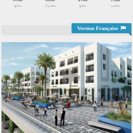
معجب
متابع
مشترك
متابع
Version Française