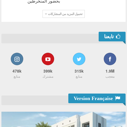
بحضور المنخرطين
تحميل المزيد من المشاركات
تابعنا
478k
399k
315k
1.9M
معجب
متابع
مشترك
متابع
Version Française