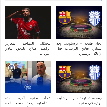
اتحاد طنجة – برشلونة.. وفد
بلجيكا.. المهاجم المغربي
إسباني يعاين الترتيبات قبل
إبراهيم صلاح يلتحق بنادي
الإعلان الرسمي
أنتويرب
أزمة سبتة تهدد مباراة برشلونة
اتحاد طنجة لكرة القدم
الودية في طنجة
الشاطئية يعقد جمعه العام