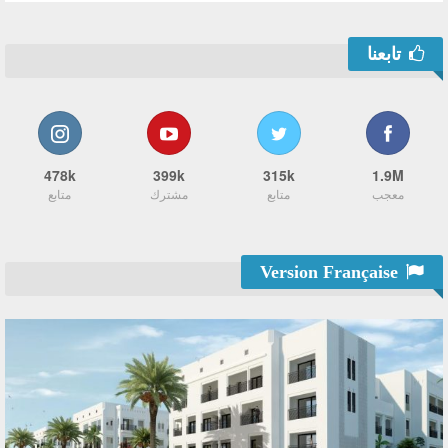
تابعنا
478k
399k
315k
1.9M
معجب
متابع
مشترك
متابع
Version Française