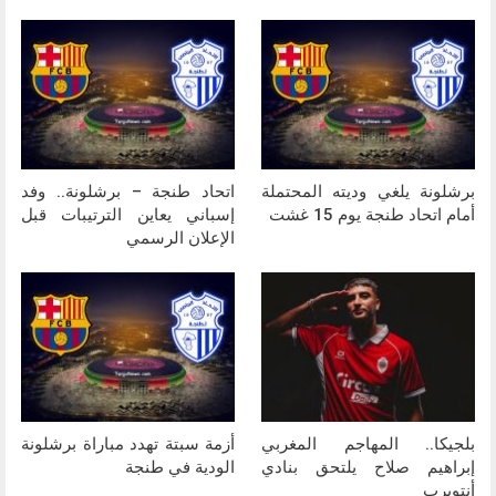
برشلونة يلغي وديته المحتملة
اتحاد طنجة – برشلونة.. وفد
أمام اتحاد طنجة يوم 15 غشت
إسباني يعاين الترتيبات قبل
الإعلان الرسمي
بلجيكا.. المهاجم المغربي
أزمة سبتة تهدد مباراة برشلونة
إبراهيم صلاح يلتحق بنادي
الودية في طنجة
أنتويرب