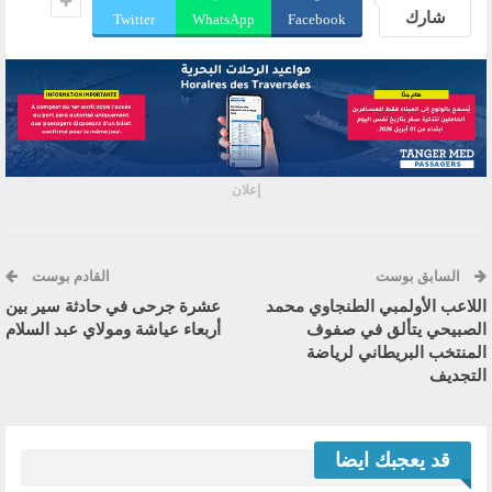
شارك
Twitter
WhatsApp
Facebook
إعلان
السابق بوست
القادم بوست
اللاعب الأولمبي الطنجاوي محمد
عشرة جرحى في حادثة سير بين
الصبيحي يتألق في صفوف
أربعاء عياشة ومولاي عبد السلام
المنتخب البريطاني لرياضة
التجديف
قد يعجبك ايضا