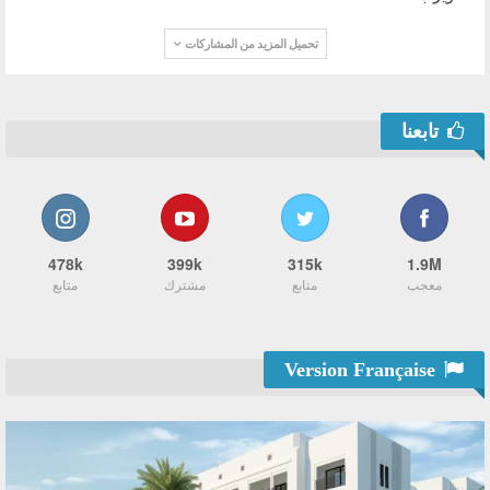
تحميل المزيد من المشاركات
تابعنا
478k
399k
315k
1.9M
معجب
متابع
مشترك
متابع
Version Française