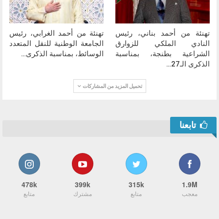
تهنئة من أحمد بناني، رئيس
تهنئة من أحمد الغرابي، رئيس
النادي الملكي للزوارق
الجامعة الوطنية للنقل المتعدد
الشراعية بطنجة، بمناسبة
الوسائط، بمناسبة الذكرى…
الذكرى الـ27…
تحميل المزيد من المشاركات
تابعنا
478k
399k
315k
1.9M
معجب
متابع
مشترك
متابع