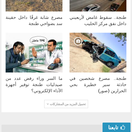
طنجة.. سقوط غامض لأربعيني
مصرع شابة غرقًا داخل حقينة
داخل نفق مركز الحليب
سد بضواحي طنجة
طنجة.. مصرع شخصين في
ما السر وراء رفض عدد من
حادثة سير خطيرة بحي
صيدليات طنجة توفير أجهزة
الحرارين (صور)
الأداء الإلكتروني؟
تحميل المزيد من المشاركات
تابعنا