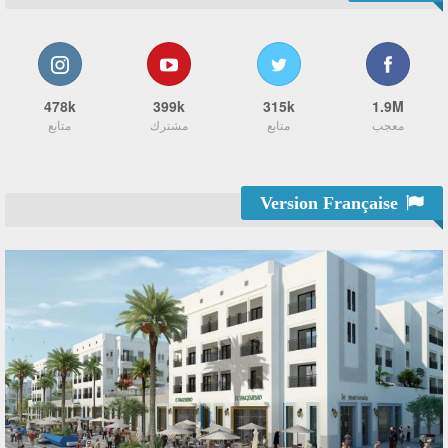
478k
399k
315k
1.9M
معجب
متابع
مشترك
متابع
Version Française