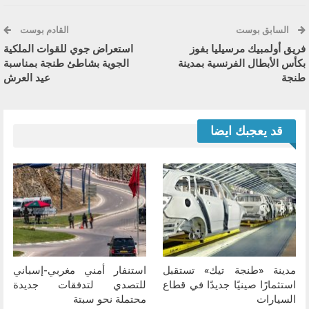
السابق بوست
القادم بوست
فريق أولمبيك مرسيليا بفوز
استعراض جوي للقوات الملكية
بكأس الأبطال الفرنسية بمدينة
الجوية بشاطئ طنجة بمناسبة
طنجة
عيد العرش
قد يعجبك ايضا
مدينة «طنجة تيك» تستقبل
استنفار أمني مغربي-إسباني
استثمارًا صينيًا جديدًا في قطاع
للتصدي لتدفقات جديدة
السيارات
محتملة نحو سبتة