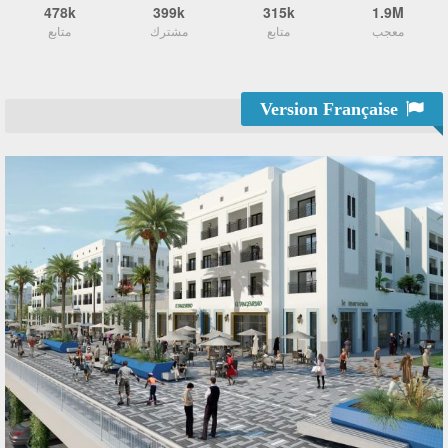
478k
399k
315k
1.9M
معجب
متابع
مشترك
متابع
Version Française