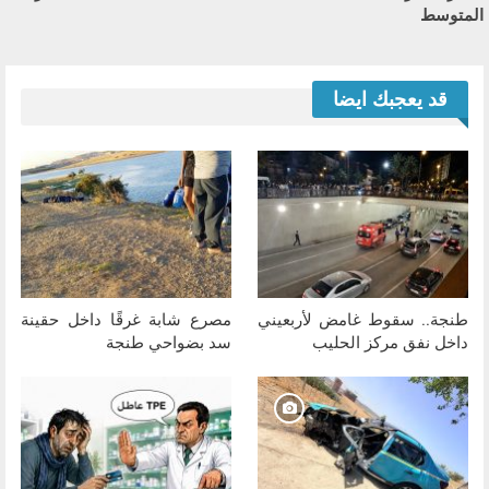
المتوسط
قد يعجبك ايضا
طنجة.. سقوط غامض لأربعيني
مصرع شابة غرقًا داخل حقينة
داخل نفق مركز الحليب
سد بضواحي طنجة