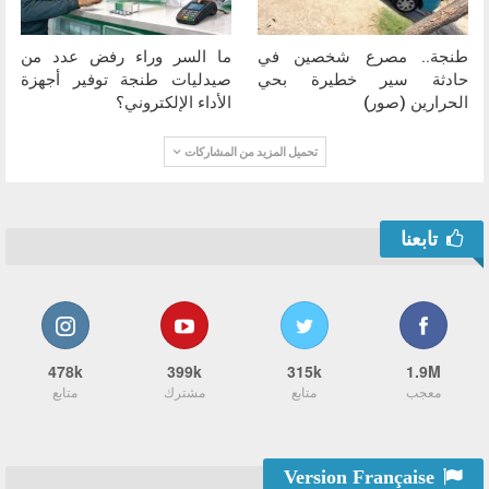
طنجة.. مصرع شخصين في
ما السر وراء رفض عدد من
حادثة سير خطيرة بحي
صيدليات طنجة توفير أجهزة
الحرارين (صور)
الأداء الإلكتروني؟
تحميل المزيد من المشاركات
تابعنا
478k
399k
315k
1.9M
معجب
متابع
مشترك
متابع
Version Française