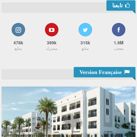
تابعنا
478k
399k
315k
1.9M
معجب
متابع
مشترك
متابع
Version Française