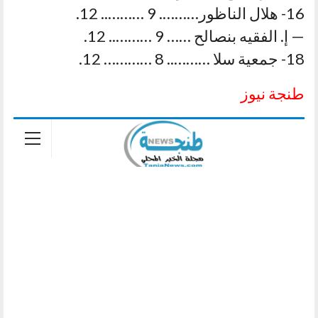
16- هلال الناظور………. 9 ……….. 12.
— إ. الفقيه بنصالح …… 9 ……….. 12.
18- جمعية سلا ……….. 8 ………… 12.
طنجة نيوز