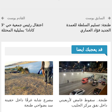
السابق بوست
القادم بوست
طنجة: تسليم السلطة للعمدة
اعتقال رئيس جمعية حي ‘لا
الجديد فؤاد العماري
كانادا’ بمليلية المحتلة
قد يعجبك ايضا
طنجة.. سقوط غامض لأربعيني
مصرع شابة غرقًا داخل حقينة
داخل نفق مركز الحليب
سد بضواحي طنجة