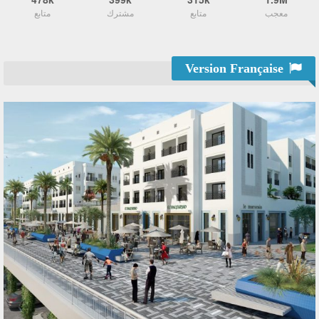
معجب
متابع
مشترك
متابع
Version Française