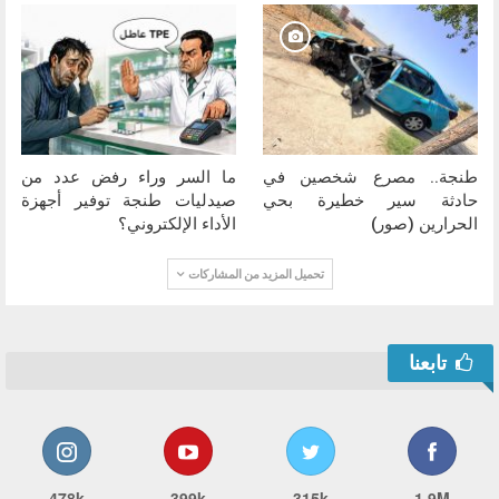
طنجة.. مصرع شخصين في
ما السر وراء رفض عدد من
حادثة سير خطيرة بحي
صيدليات طنجة توفير أجهزة
الحرارين (صور)
الأداء الإلكتروني؟
تحميل المزيد من المشاركات
تابعنا
478k
399k
315k
1.9M