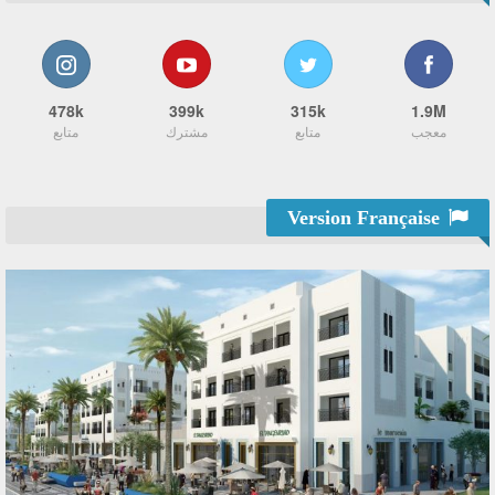
478k
399k
315k
1.9M
معجب
متابع
مشترك
متابع
Version Française