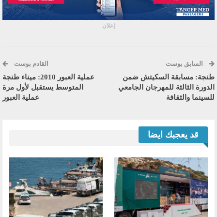
إعلان
السابق بوست
القادم بوست
طنجة: مسابقة السكيتش ضمن
عملية العبور 2010: ميناء طنجة
الدورة الثالثة للمهرجان الجامعي
المتوسط يستقبل لأول مرة
للسينما والثقافة
عملية العبور
قد يعجبك ايضا