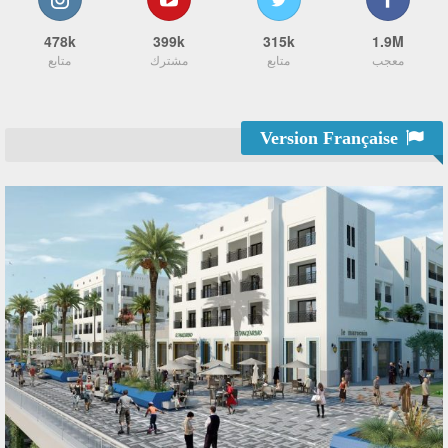
478k
399k
315k
1.9M
معجب
متابع
مشترك
متابع
Version Française