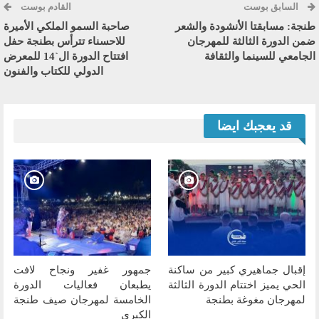
السابق بوست
القادم بوست
طنجة: مسابقتا الأنشودة والشعر
صاحبة السمو الملكي الأميرة
ضمن الدورة الثالثة للمهرجان
للاحسناء تترأس بطنجة حفل
الجامعي للسينما والثقافة
افتتاح الدورة ال`14 للمعرض
الدولي للكتاب والفنون
قد يعجبك ايضا
إقبال جماهيري كبير من ساكنة
جمهور غفير ونجاح لافت
الحي يميز اختتام الدورة الثالثة
يطبعان فعاليات الدورة
لمهرجان مغوغة بطنجة
الخامسة لمهرجان صيف طنجة
الكبرى