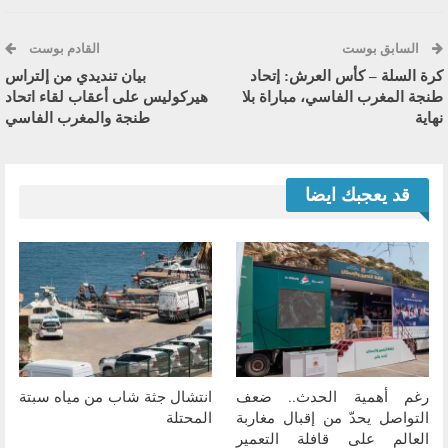
السابق بوست
القادم بوست
كرة السلة – كأس العرش: إتحاد
بيان تنديدي من إلتراس
طنجة المغرب الفاسي، مباراة بلا
هيركوليس على أعقاب لقاء اتحاد
نهاية
طنجة والمغرب الفاسي
قد يعجبك ايضا
رغم أهمية الحدث.. ضعف
انتشال جثة شاب من مياه سبتة
التواصل يحدّ من إقبال مغاربة
المحتلة
العالم على قافلة التعمير