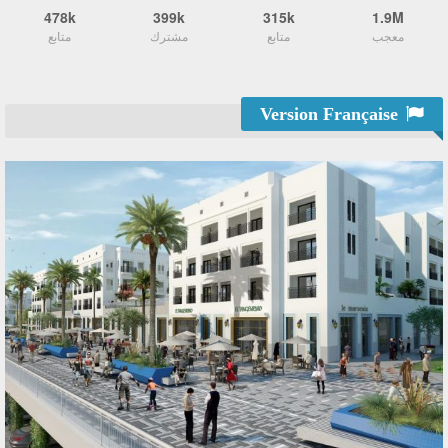
478k
399k
315k
1.9M
معجب
متابع
مشترك
متابع
Version Française