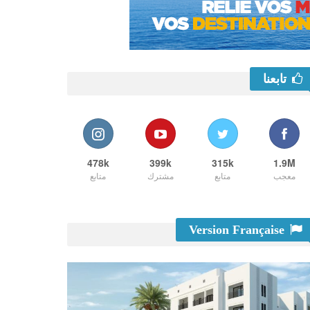
تابعنا
478k
399k
315k
1.9M
معجب
متابع
مشترك
متابع
Version Française