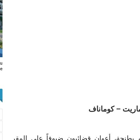
au
e…
اريت – كوماناف
بطنجة، أعوان قضائيون ضيوفاً على المقر