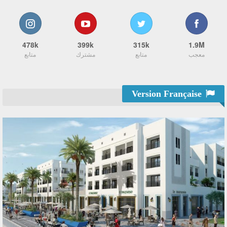
478k
399k
315k
1.9M
معجب
متابع
مشترك
متابع
Version Française