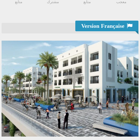
معجب
متابع
مشترك
متابع
Version Française