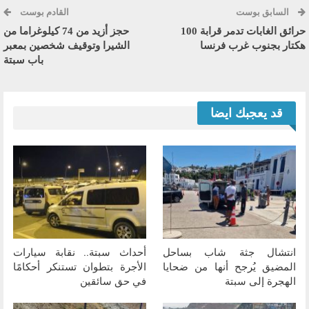
السابق بوست
القادم بوست
حرائق الغابات تدمر قرابة 100
حجز أزيد من 74 كيلوغراما من
هكتار بجنوب غرب فرنسا
الشيرا وتوقيف شخصين بمعبر
باب سبتة
قد يعجبك ايضا
انتشال جثة شاب بساحل
أحداث سبتة.. نقابة سيارات
المضيق يُرجح أنها من ضحايا
الأجرة بتطوان تستنكر أحكامًا
الهجرة إلى سبتة
في حق سائقين