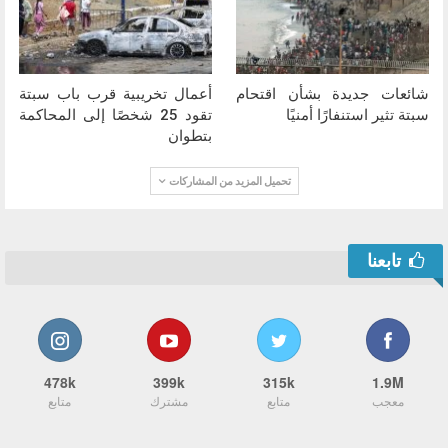
شائعات جديدة بشأن اقتحام
أعمال تخريبية قرب باب سبتة
سبتة تثير استنفارًا أمنيًا
تقود 25 شخصًا إلى المحاكمة
بتطوان
تحميل المزيد من المشاركات
تابعنا
478k
399k
315k
1.9M
معجب
متابع
مشترك
متابع