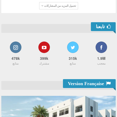
تحميل المزيد من المشاركات
تابعنا
478k
399k
315k
1.9M
معجب
متابع
مشترك
متابع
Version Française