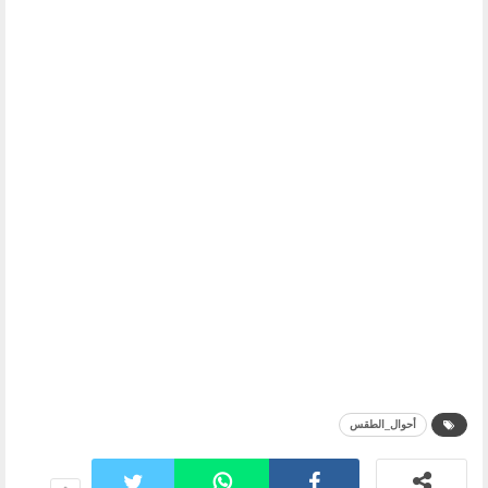
أحوال_الطقس