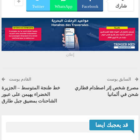
شارك
Twitter
WhatsApp
Facebook
إعلان
السابق بوست
القادم بوست
مصرع شخص إثر اصطدام قطاري
خط طنجة المتوسط – الجزيرة
شحن في ألمانيا
الخضراء يهيمن على عبور
الشاحنات بمضيق جبل طارق
قد يعجبك ايضا