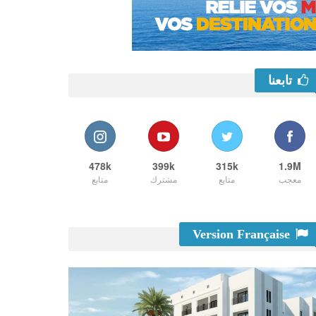
تابعنا
478k
399k
315k
1.9M
معجب
متابع
مشترك
متابع
Version Française