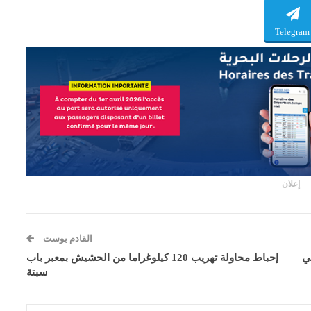
Telegram
إعلان
القادم بوست
ي
إحباط محاولة تهريب 120 كيلوغراما من الحشيش بمعبر باب
سبتة