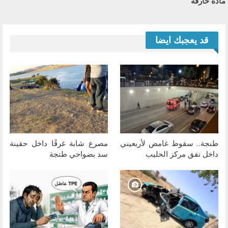
مادة حارقة
قد يعجبك ايضا
طنجة.. سقوط غامض لأربعيني
مصرع شابة غرقًا داخل حقينة
داخل نفق مركز الحليب
سد بضواحي طنجة