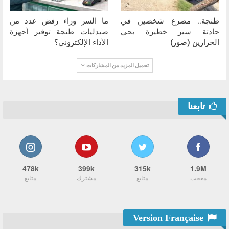
طنجة.. مصرع شخصين في
ما السر وراء رفض عدد من
حادثة سير خطيرة بحي
صيدليات طنجة توفير أجهزة
الحرارين (صور)
الأداء الإلكتروني؟
تحميل المزيد من المشاركات
تابعنا
478k
399k
315k
1.9M
معجب
متابع
مشترك
متابع
Version Française