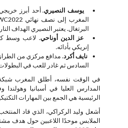
يوسف النصيري.
أحد أبرز خريجي 
البرتغال. يعتبر النصيري الهداف التاريخي للمغرب في 
عز الدين أوناحي.
إنريكي بأدائه.
نايف أكرد.
مدافع مركزي من الطراز ا
السادس ثم غادر للعب في البطولات ا
في الوقت نفسه، أطلق المغرب شبكة 
المدارس العليا في أسبانيا وهولندا و
الرئيسية هي الجمع بين المهارات التكتيكي
الملابس موحدًا اللاعبين حول هدف مشتر