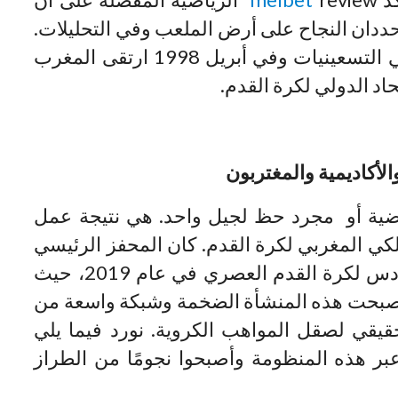
حددان النجاح على أرض الملعب وفي التحليلات.
واصل جيل مصطفى حاجي هذا النهج في التسعينيات وفي أبريل 1998 ارتقى المغرب
الأكاديمية والمغتربون
ضية أو مجرد حظ لجيل واحد. هي نتيجة عمل
لكي المغربي لكرة القدم. كان المحفز الرئيسي
لهذه الثورة هو افتتاح مجمع محمد السادس لكرة القدم العصري في عام 2019، حيث
يه 65 مليون دولار. أصبحت هذه المنشأة الضخمة وشبكة واسعة من
 حقيقي لصقل المواهب الكروية. نورد فيما يلي
بر هذه المنظومة وأصبحوا نجومًا من الطراز