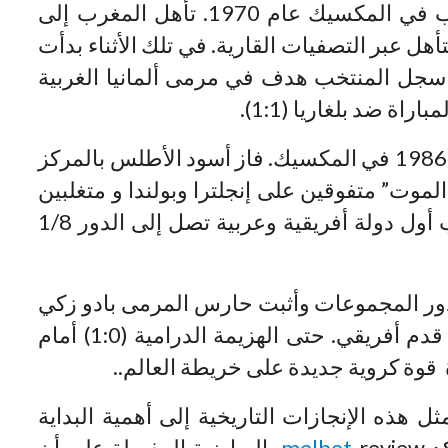
انطلق المسار التاريخي لمنتخب المغرب في المكسيك عام 1970. تأهل المغرب إلى
هل عبر التصفيات القارية. في تلك الأثناء بدأت
سجل المنتخب هدف في مرمى ألمانيا الغربية
التحول الجذري مرة أخرى حدث في عام 1986 في المكسيك. فاز أسود الأطلس بالمركز
موت” متفوقين على إنجلترا وبولندا و متغلبين
على البرتغال بنتيجة (1:3)! أصبح المغرب أول دولة أفريقية وعربية تصل إلى الدور 1/8
ر المجموعات وأثبت حارس المرمى بادو زكي
أنه جدار حقيقي منيع وأفضل لاعب كرة قدم أفريقي. حتى الهزيمة الدرامية (1:0) أمام
ل هذه الإنجازات التاريخية إلى أهمية البداية
كد
melbet
review الرياضية المفصلة على أن