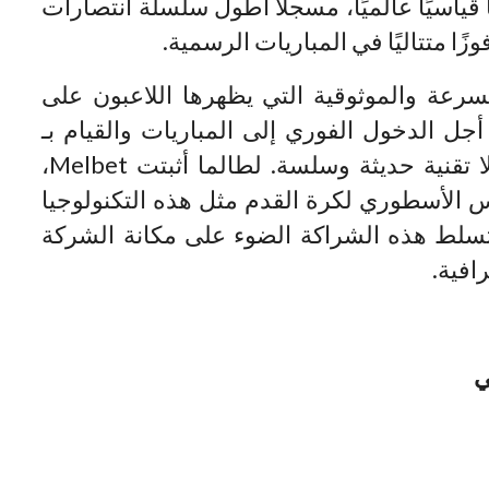
قمًا قياسيًا عالميًا، مسجلًا أطول سلسلة انتصارات
رعة والموثوقية التي يظهرها اللاعبون على
 الدخول الفوري إلى المباريات والقيام بـ
melbet deposit هناك حاجة إلى حلولا تقنية حديثة وسلسة. لطالما أثبتت Melbet،
 الأسطوري لكرة القدم مثل هذه التكنولوجيا
ج. تسلط هذه الشراكة الضوء على مكانة الشركة
افية.