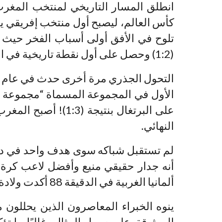
كأس العالم، ليصبح أول منتخب إفريقي يتأ
تلوح في الأفق أولى أسباب الفخر حيث 
(1:2) وحصل على أول نقطة تاريخية في المباراة ضد بلغاريا (1:1).
الأول في المجموعة المسماة “مجموعة ال
النهائي.
لم تستقبل شباكه سوى هدف واحد في دو
ألمانيا الغربية في الدقيقة 88 أكدت ولادة قوة كروية جديدة على خريطة العالم..
ينوه الخبراء المعاصرون الذين يحللون مث
الموثوقة. على سبيل المثال، غالبًا ما تؤ