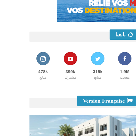
تابعنا
478k
399k
315k
1.9M
معجب
متابع
مشترك
متابع
Version Française