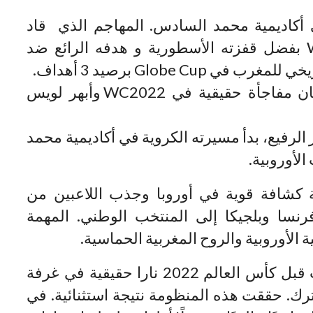
أكاديمية محمد السادس. المهاجم الذي قاد
المغرب إلى نصف نهائي WC2022 بفضل قفزته الأسطورية و هدفه الرائع ضد
Globe Cup برصيد 3 أهداف.
لاعب وسط كان مفاجأة حقيقية في WC2022 وأبهر لويس
لرفيع، بدأ مسيرته الكروية في أكاديمية محمد
لأوروبية.
كشافة قوية في أوروبا وجذب اللاعبين من
فرنسا وبلجيكا إلى المنتخب الوطني. المهمة
ة الأوروبية والروح المغربية الحماسية.
أشعل وليد الركراكي، الذي قاد المنتخب قبل كأس العالم 2022 نارا حقيقية في غرفة
ك. حققت هذه المنظومة نتيجة استثنائية. في