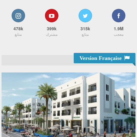
478k
399k
315k
1.9M
معجب
متابع
مشترك
متابع
Version Française