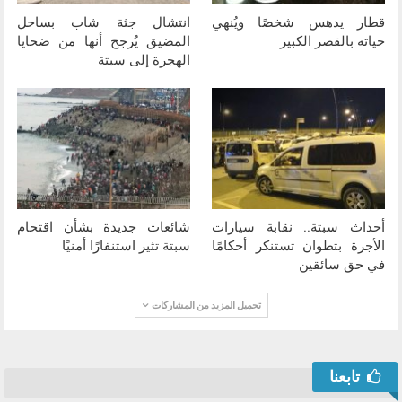
قطار يدهس شخصًا ويُنهي
انتشال جثة شاب بساحل
حياته بالقصر الكبير
المضيق يُرجح أنها من ضحايا
الهجرة إلى سبتة
أحداث سبتة.. نقابة سيارات
شائعات جديدة بشأن اقتحام
الأجرة بتطوان تستنكر أحكامًا
سبتة تثير استنفارًا أمنيًا
في حق سائقين
تحميل المزيد من المشاركات
تابعنا