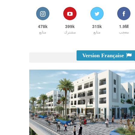
478k
399k
315k
1.9M
معجب
متابع
مشترك
متابع
Version Française