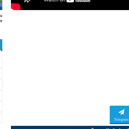
au
e…
Telegram