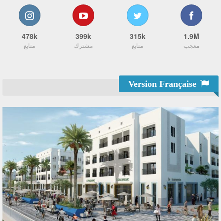
478k
399k
315k
1.9M
معجب
متابع
مشترك
متابع
Version Française