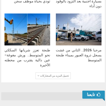
بسيارة أجنبية بعد التزود بالوقود
تودي بحياة موظف سجن
دون أداء
مرحبا 2026.. الثاني من غشت
طنجة تعزز شريانها السككي
يسجل ذروة العبور بميناء طنجة
نحو المتوسط.. ورش مغوغة–
المتوسط
عين دالية يقترب من محطته
الأخيرة
تحميل المزيد من المشاركات
تابعنا