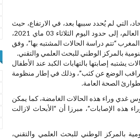
د، التي لم يُحدد سببها بعد، في الارتفاع، حيث
تم تسجيل 230 إصابة في مختلف أنحاء العالم، إلى حدود اليوم الثلاثاء 03 ماي 2021،
لمغرب “تتم دراسة الحالات المشتبه بها”، وفق
ومية بالمركز الوطني للبحث العلمي والتقني.
 إنه تم “رصد حالات يشتبه إصابتها بالتهابات الكبد عند الأطفال
“تراقب الوضع عن كثب”، وذلك في إطار منظومة
طوارئ الصحة العامة.
روس غدي وراء هذه الحالات الغامضة، كما يمكن
هذه الإصابات”، مبرزا أن “الأبحاث لازالت
ومية بالمركز الوطني للبحث العلمي والتقني،