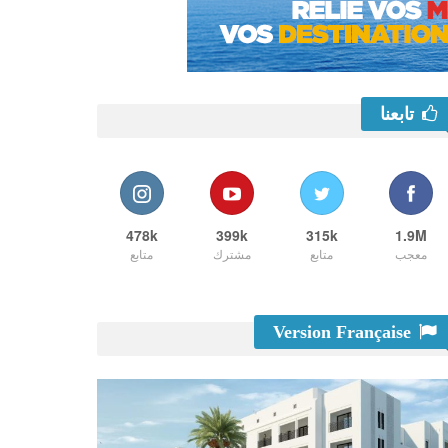
تابعنا
478k
399k
315k
1.9M
معجب
متابع
مشترك
متابع
Version Française