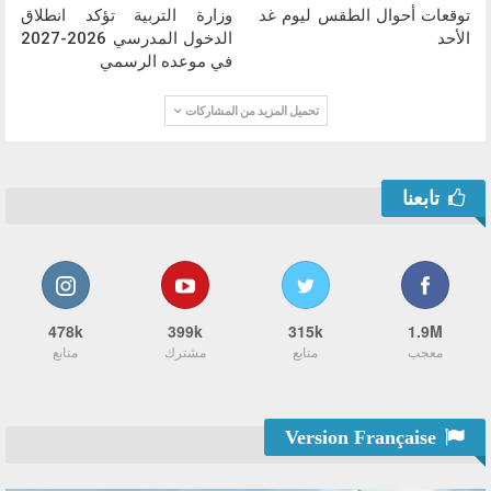
توقعات أحوال الطقس ليوم غد
وزارة التربية تؤكد انطلاق
الأحد
الدخول المدرسي 2026-2027
في موعده الرسمي
تحميل المزيد من المشاركات
تابعنا
478k
399k
315k
1.9M
معجب
متابع
مشترك
متابع
Version Française