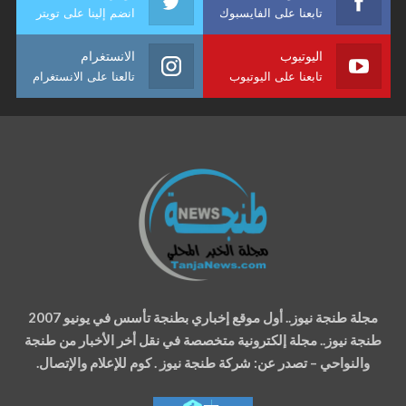
تابعنا على الفايسبوك
انضم إلينا على تويتر
اليوتيوب
الانستغرام
تابعنا على اليوتيوب
تالعنا على الانستغرام
مجلة طنجة نيوز.. أول موقع إخباري بطنجة تأسس في يونيو 2007
طنجة نيوز.. مجلة إلكترونية متخصصة في نقل أخر الأخبار من طنجة
والنواحي – تصدر عن: شركة طنجة نيوز . كوم للإعلام والإتصال.