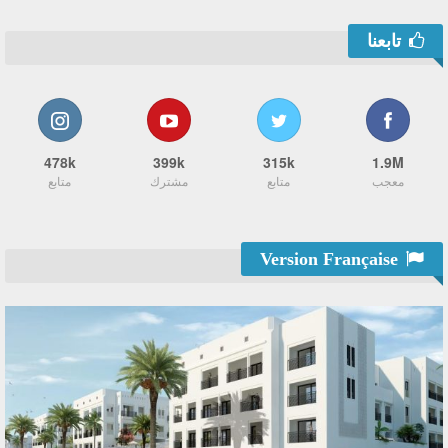
تابعنا
478k
399k
315k
1.9M
معجب
متابع
مشترك
متابع
Version Française