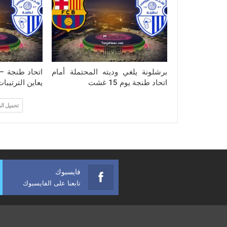
برشلونة يلغي وديته المحتملة أمام
اتحاد طنجة – 
اتحاد طنجة يوم 15 غشت
يعاين الترتيبا
تحميل ال
فايسبوك
تابعنا على الفايسبوك