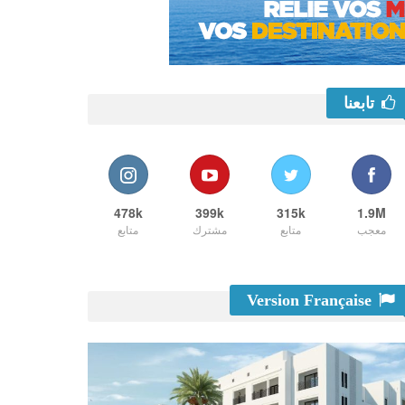
تابعنا
478k
399k
315k
1.9M
معجب
متابع
مشترك
متابع
Version Française