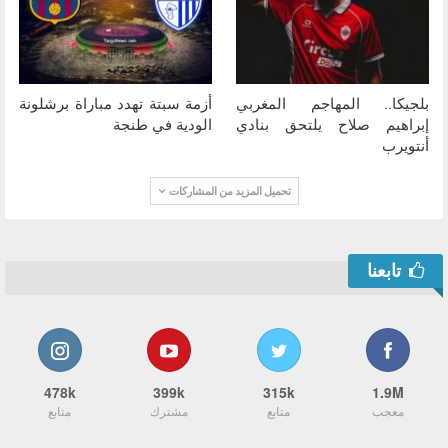
بلجيكا.. المهاجم المغربي
أزمة سبتة تهدد مباراة برشلونة
إبراهيم صلاح يلتحق بنادي
الودية في طنجة
أنتويرب
تحميل المزيد من المشاركات
تابعنا
478k
399k
315k
1.9M
معجب
متابع
مشترك
متابع