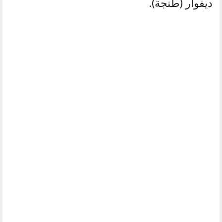
ديفوار (طنجة).