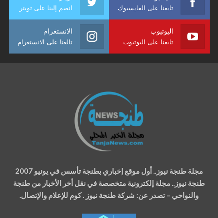
تابعنا على الفايسبوك
انضم إلينا على تويتر
اليوتيوب
الانستغرام
تابعنا على اليوتيوب
تالعنا على الانستغرام
مجلة طنجة نيوز.. أول موقع إخباري بطنجة تأسس في يونيو 2007
طنجة نيوز.. مجلة إلكترونية متخصصة في نقل أخر الأخبار من طنجة
والنواحي – تصدر عن: شركة طنجة نيوز . كوم للإعلام والإتصال.