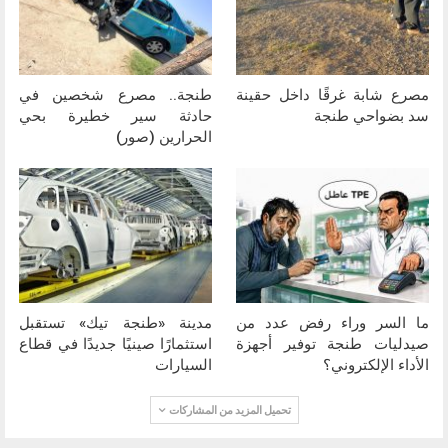
مصرع شابة غرقًا داخل حقينة
طنجة.. مصرع شخصين في
سد بضواحي طنجة
حادثة سير خطيرة بحي
الحرارين (صور)
ما السر وراء رفض عدد من
مدينة «طنجة تيك» تستقبل
صيدليات طنجة توفير أجهزة
استثمارًا صينيًا جديدًا في قطاع
الأداء الإلكتروني؟
السيارات
تحميل المزيد من المشاركات