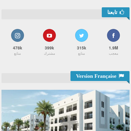
تابعنا
478k
399k
315k
1.9M
معجب
متابع
مشترك
متابع
Version Française