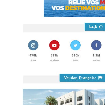
تابعنا
478k
399k
315k
1.9M
معجب
متابع
مشترك
متابع
Version Française