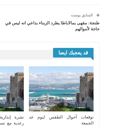
السابق بوست
طنجة: مقهى بمالاباطا يطرد الزبناء بداعي انه ليس في
حاجة لأموالهم
قد يعجبك ايضا
توقعات أحوال الطقس ليوم غد
نشرة إنذاري
الجمعة
رعدية مع تسا