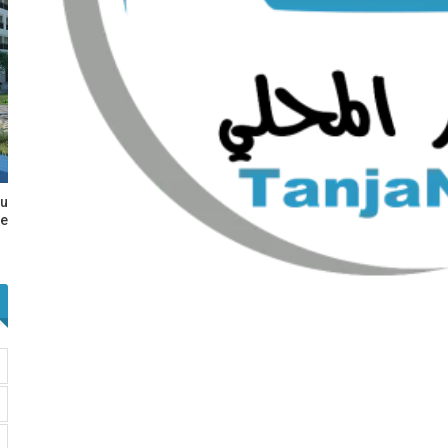
au
e…