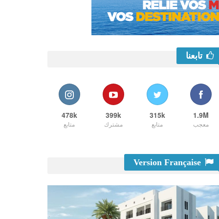
تابعنا
478k
399k
315k
1.9M
معجب
متابع
مشترك
متابع
Version Française