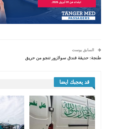
السابق بوست
طنجة: حديقة فندق سولازور تنجو من حريق
قد يعجبك ايضا