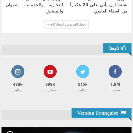
بشفشاون يأتي على 30 هكتاراً
التجارية والخدماتية بتطوان
من الغطاء الغابوي
والمضيق
تحميل المزيد من المشاركات
تابعنا
478k
399k
315k
1.9M
معجب
متابع
مشترك
متابع
Version Française