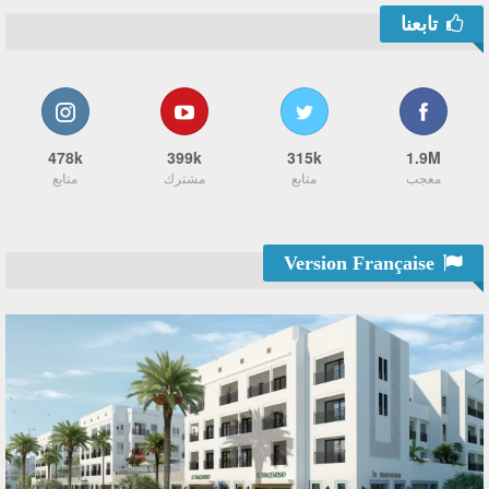
تابعنا
478k
399k
315k
1.9M
معجب
متابع
مشترك
متابع
Version Française