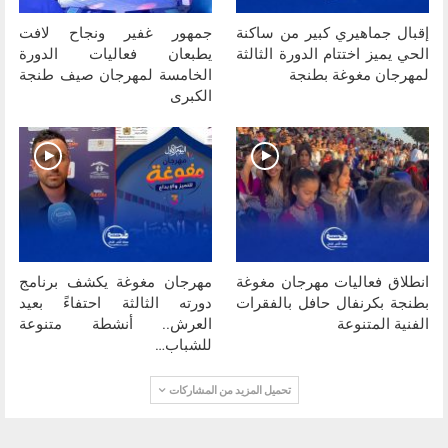
إقبال جماهيري كبير من ساكنة
جمهور غفير ونجاح لافت
الحي يميز اختتام الدورة الثالثة
يطبعان فعاليات الدورة
لمهرجان مغوغة بطنجة
الخامسة لمهرجان صيف طنجة
الكبرى
انطلاق فعاليات مهرجان مغوغة
مهرجان مغوغة يكشف برنامج
بطنجة بكرنفال حافل بالفقرات
دورته الثالثة احتفاءً بعيد
الفنية المتنوعة
العرش.. أنشطة متنوعة
للشباب…
تحميل المزيد من المشاركات