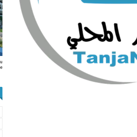
au
e…