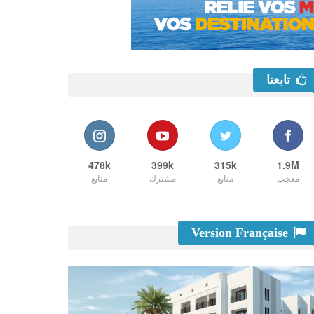
تابعنا
478k
399k
315k
1.9M
معجب
متابع
مشترك
متابع
Version Française