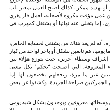
أو تهديد ممكن. كذلك أصبح العمل بمعبر باب
من عمل مؤقت مكروه لأصحابه، لعمل قار يغري
، إما يتخلى عنه نهائيا أو يشتغل كمهرب في
ره، أنه لم يعد هناك من يشتغل لحسابه الخاص،
جل العابرين البالغ عددهم فوق 20 ألفا يوميا، هم تابعين بشكل أو بآخر لواحد من كبار
إشراف وسطاء آخرين، حيث يتوزع هؤلاء بين
ء المعروفة، التي أصبحت “تحكم” بكل معنى
منيين غير ما مرة، وتجعلهم يخضعون لها إما
ض الجمركيين صراحة للجريدة، وكشفوا عن بعض
كن وسطائها معروفين ويوجدون بشكل شبه يومي
تهم للمهربين الحمالة، ما يجب القيام به ومالا