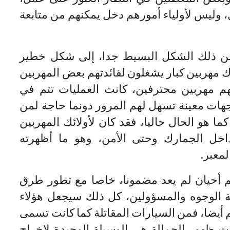
وليس لأولياء أمورهم دخل يمكنهم من متابعة
 من ذلك الشكل البسيط جدا، إلى شكل خطير
اك مهربين كبار يشغلون لفائدتهم بعض المهربين
هم مهربين محترفين، كانت العمليات تتم في
 جهات معينة تسهل لهم المرور دونما حاجة لمن
ا هو الحال حاليا، فقد كان لأولائك المهربين
خل الجمارك وحتى الأمن، وهو ما أظهرته
معبر.
م أحيان لم يعد مضمونا، خاصا مع تطور طرق
ية الوجوه والمسؤولين، كل ذلك سيجعل هؤلاء
 أيضا، فمن السيارات المقاتلة كما كانت تسمى
 ظهور الحمالة هي الوسيلة الوحيدة لإخراج