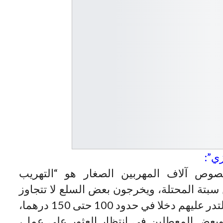
ي”:
صوص آلاف المهربين الصغار هو “التهريب
بتة المحتلة، ويخرجون بعض السلع لا تتجاوز
قيمتها أحيانا 500 درهم حتى ألف درهم، لتدر عليهم دخلا في حدود 100 حتى 150 درهما،
بعض المعطلين في انتظار العثور على عمل،