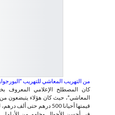
من التهريب المعاشي للتهريب “البورجواز
كان المصطلح الإعلامي المعروف بخ
المعاشي”، حيث كان هؤلاء يتبضعون من س
في أحسن الأحوال وجلهم من الأرامل و