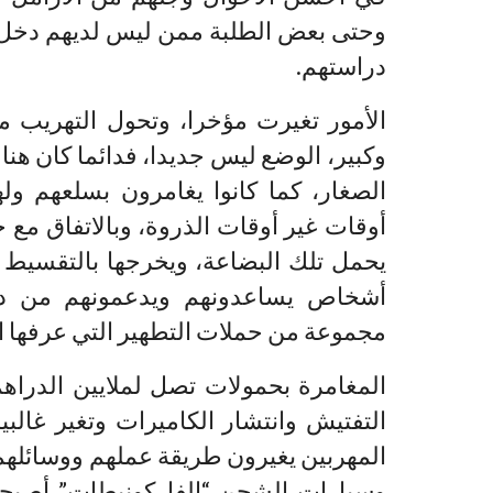
وحتى بعض الطلبة ممن ليس لديهم دخل، 
دراستهم.
الأمور تغيرت مؤخرا، وتحول التهريب
وكبير، الوضع ليس جديدا، فدائما كان هن
الصغار، كما كانوا يغامرون بسلعهم ول
أوقات غير أوقات الذروة، وبالاتفاق مع
يحمل تلك البضاعة، ويخرجها بالتقسيط كم
أشخاص يساعدونهم ويدعمونهم من دا
مجموعة من حملات التطهير التي عرفها ال
المغامرة بحمولات تصل لملايين الدراه
التفتيش وانتشار الكاميرات وتغير غالب
المهربين يغيرون طريقة عملهم ووسائلهم
وسيارات الشحن “الفاركونيطات” أصبحت