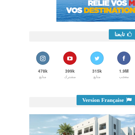
تابعنا
478k
399k
315k
1.9M
معجب
متابع
مشترك
متابع
Version Française