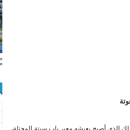
au
e…
وتة
ك الذي أصبح يعيشه معبر باب سبتة المحتلة،