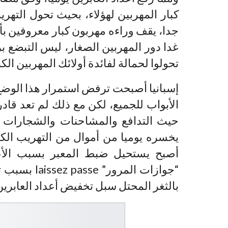
كبار المهربين لهؤلاء، بحيث تحول الت
جدا، يقف وراءه مهربون كبار معروفين بأس
غدا دور المهربين الصغار، ليس التبضع 
تحولوا لحمالة لفائدة أولائك المهربين الكب
إسبانيا أصبحت ترفض استمرار هذا الوضع،
الأبواب للجميع، لكن مع ذلك لم تعد قادر
حيث التدافع والمشاحنات والشجارات 
يخسره يوميا من أموال من التهريب الكب
أصبح يستحيل ضبط المعبر بسبب الأعدا
“جوازات ال‪‬
بالثغر المحتل سبل تخفيض أعداد العابرين